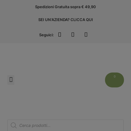
Spedizioni Gratuita sopra € 49,90
SEI UN'AZIENDA? CLICCA QUI
Seguici:
Liguria Experience
ACCEDI ALL’AREA AZIENDE