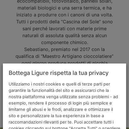
ecocompatibili, fotovoltaico, pannelli solari,
materiali biologici e una serra termica, e ha
iniziato a produrre con i canoni di una volta.
Tutti i prodotti della “Cascina del Sole” sono
sani perché lavorati con materie prime
naturali di assoluta qualità senza alcun
componente chimico.
Sebastiano, premiato nel 2017 con la
qualifica di “Maestro Artigiano cioccolatiere”
ogni giorno produce prodotti di nicchia
valorizzando anche i presidi Slow Food della
Bottega Ligure rispetta la tua privacy
zona come il Chinotto di Savona e la Zucca
di Rocchetta di Cengio.
www.edolce.it
Utilizziamo i nostri cookies e quelli di terze parti per
garantire la funzionalità del sito e assicurarci che la
nostra piattaforma venga utilizzate senza problemi - ad
esempio, rendere il processo di login più semplice e
It seems we can't find what you're looking for.
limitarne gli abusi e le frodi, analizzare e ottimizzare il
sito e personalizzare la tua esperienza in base a
raccomandazioni rilevanti per te. Puoi accettare tutti i
cookies cliccando sul bottone "Accetta Tutti" o scegliere