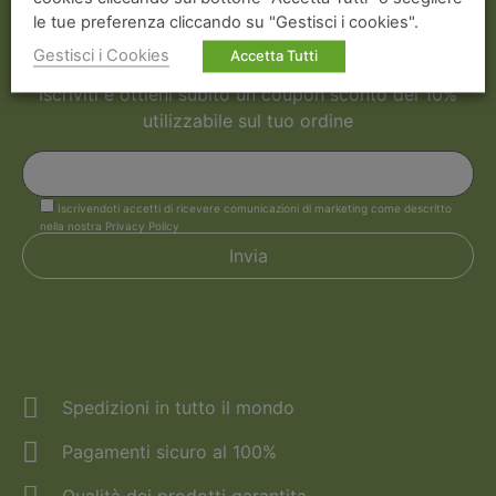
le tue preferenza cliccando su "Gestisci i cookies".
Newsletter
Gestisci i Cookies
Accetta Tutti
Iscriviti e ottieni subito un coupon sconto del 10%
utilizzabile sul tuo ordine
Iscrivendoti accetti di ricevere comunicazioni di marketing come descritto
nella nostra Privacy Policy
Spedizioni in tutto il mondo
Pagamenti sicuro al 100%