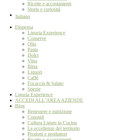
Ricette e accostamenti
Storie e curiosità
Italiano
Dispensa
Liguria Experience
Conserve
Olio
Pasta
Dolci
Vino
Birra
Liquori
Caffè
Focaccia & Salato
Spezie
Liguria Experience
ACCEDI ALL’AREA AZIENDE
Blog
Benessere e nutrizione
Consigli
Cultura Ligure in Cucina
Le eccellenze del territorio
Prodotti e produttori
Ricette e accostamenti