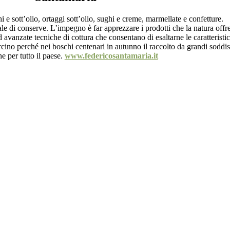
i e sott’olio, ortaggi sott’olio, sughi e creme, marmellate e confetture.
ale di conserve. L’impegno è far apprezzare i prodotti che la natura off
 avanzate tecniche di cottura che consentano di esaltarne le caratteristic
orcino perché nei boschi centenari in autunno il raccolto da grandi soddi
ne per tutto il paese.
www.federicosantamaria.it