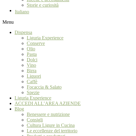
Storie e curiosità
Italiano
Menu
Dispensa
Liguria Experience
Conserve
Olio
Pasta
Dolci
Vino
Birra
Liquori
Caffè
Focaccia & Salato
Spezie
Liguria Experience
ACCEDI ALL’AREA AZIENDE
Blog
Benessere e nutrizione
Consigli
Cultura Ligure in Cucina
Le eccellenze del territorio