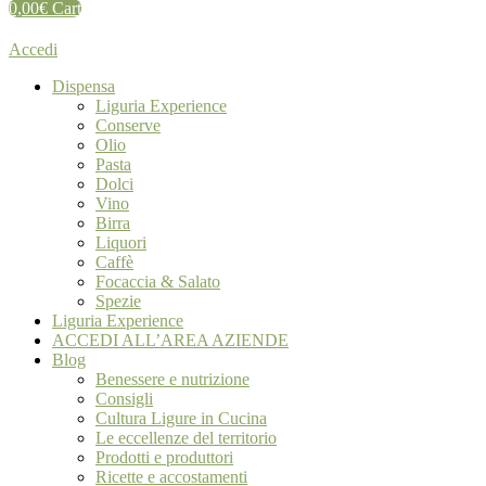
0,00
€
Cart
Accedi
Dispensa
Liguria Experience
Conserve
Olio
Pasta
Dolci
Vino
Birra
Liquori
Caffè
Focaccia & Salato
Spezie
Liguria Experience
ACCEDI ALL’AREA AZIENDE
Blog
Benessere e nutrizione
Consigli
Cultura Ligure in Cucina
Le eccellenze del territorio
Prodotti e produttori
Ricette e accostamenti