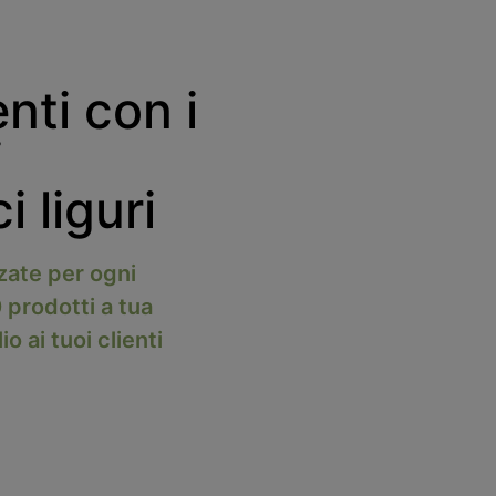
enti con i
i
 liguri
zzate per ogni
 prodotti a tua
o ai tuoi clienti