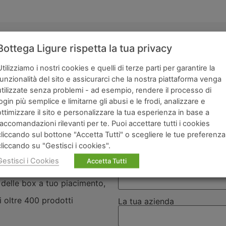
Bottega Ligure rispetta la tua privacy
scegliere Bottega Ligure per i 
Utilizziamo i nostri cookies e quelli di terze parti per garantire la
funzionalità del sito e assicurarci che la nostra piattaforma venga
Compila il modulo per 
utilizzate senza problemi - ad esempio, rendere il processo di
aziende e una chiamat
login più semplice e limitarne gli abusi e le frodi, analizzare e
lia in tutto il mondo,
commerciale.
ottimizzare il sito e personalizzare la tua esperienza in base a
no per assicurarti la
raccomandazioni rilevanti per te. Puoi accettare tutti i cookies
Il tuo nome
cliccando sul bottone "Accetta Tutti" o scegliere le tue preferenza
cliccando su "Gestisci i cookies".
e,
Gestisci i Cookies
Accetta Tutti
La tua email
 spedizione,
 delle box a tuo piacimento,
i oltre 400 prodotti
La tua azienda