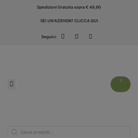
Spedizioni Gratuita sopra € 49,90
SEI UN'AZIENDA? CLICCA QUI
Seguici:
Liguria Experience
ACCEDI ALL’AREA AZIENDE