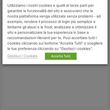
Bacteroides/Prevotella (ceppi batterici dannosi).
Utilizziamo i nostri cookies e quelli di terze parti per
Infine, i carciofi, grazie alla presenza di vitamina K,
garantire la funzionalità del sito e assicurarci che la
aiutano nel proteggere dai danni cerebrali e dallo
nostra piattaforma venga utilizzate senza problemi - ad
esempio, rendere il processo di login più semplice e
sviluppo di patologie correlate.
limitarne gli abusi e le frodi, analizzare e ottimizzare il
Perché l’azione degli elementi attivi contenuti nei
sito e personalizzare la tua esperienza in base a
carciofi possa essere esplicata, questi devono
raccomandazioni rilevanti per te. Puoi accettare tutti i
essere freschi e, possibilmente consumati
cookies cliccando sul bottone "Accetta Tutti" o scegliere
le tue preferenza cliccando su "Gestisci i cookies".
crudi/poco cotti.
Gestisci i Cookies
Accetta Tutti