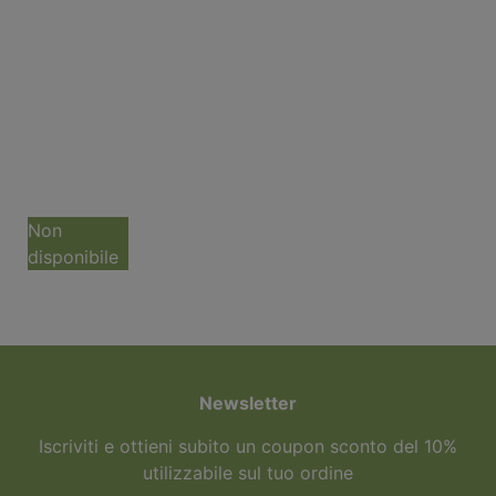
Pesto con
Basilico
Genovese
DOP 180g
Gandolfo &
Tornatore
5,90
€
Non
disponibile
Newsletter
Iscriviti e ottieni subito un coupon sconto del 10%
utilizzabile sul tuo ordine