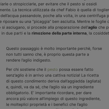
iarle o stropicciarle, per evitare che il pesto si ossidi
ente. La tecnica utilizzata da chef Fabio è quella di toglier
dell’acqua passandole, poche alla volta, in una centrifuga p
le riposare su una “picaggia” ben asciutta. Mentre le foglie d
o si asciugano, si procede alla preparazione dell’
aglio
che p
o in due parti e la
rimozione della parte interna
, la cosidde
Questo passaggio è molto importante perchè, forse
non tutti sanno che, è proprio questa parte a
rendere l’aglio indigesto.
Per chi sostiene che il
pesto
possa essere fatto
senz’aglio è in arrivo una cattiva notizia! La ricetta
di questo condimento deriva dall’aggiadda (agliata)
e, quindi, va da sé, che l’aglio sia un ingrediente
obbligatorio. E’ importante ricordare, per dare
ancora più valore all’impiego di questo ingrediente,
le molteplici proprietà e i benefici che l’aglio