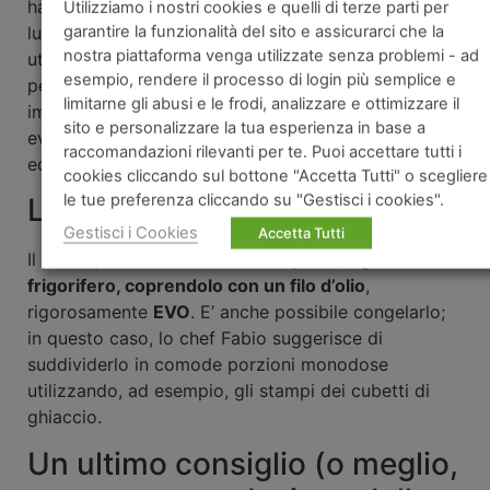
hanno il tempo di seguire questa affascinante, ma
Utilizziamo i nostri cookies e quelli di terze parti per
garantire la funzionalità del sito e assicurarci che la
lunga, preparazione manuale? Il segreto, quando si
nostra piattaforma venga utilizzate senza problemi - ad
utilizza un elettrodomestico per la preparazione del
esempio, rendere il processo di login più semplice e
pesto, è quello che ci ha svelato chef Fabio: brevi
limitarne gli abusi e le frodi, analizzare e ottimizzare il
impulsi per evitare di far surriscaldare le lame,
sito e personalizzare la tua esperienza in base a
evitando così che il calore alteri il prodotto finale,
raccomandazioni rilevanti per te. Puoi accettare tutti i
ed aggiungere il formaggio solo alla fine.
cookies cliccando sul bottone "Accetta Tutti" o scegliere
le tue preferenza cliccando su "Gestisci i cookies".
La conservazione
Gestisci i Cookies
Accetta Tutti
Il pesto può essere
conservato per 3/5 giorni in
frigorifero, coprendolo con un filo d’olio
,
rigorosamente
EVO
. E’ anche possibile congelarlo;
in questo caso, lo chef Fabio suggerisce di
suddividerlo in comode porzioni monodose
utilizzando, ad esempio, gli stampi dei cubetti di
ghiaccio.
Un ultimo consiglio (o meglio,