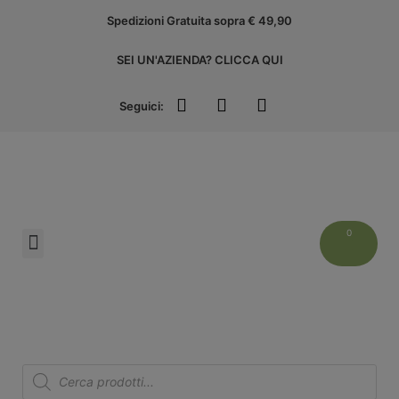
Spedizioni Gratuita sopra € 49,90
SEI UN'AZIENDA? CLICCA QUI
Seguici:
Liguria Experience
ACCEDI ALL’AREA AZIENDE