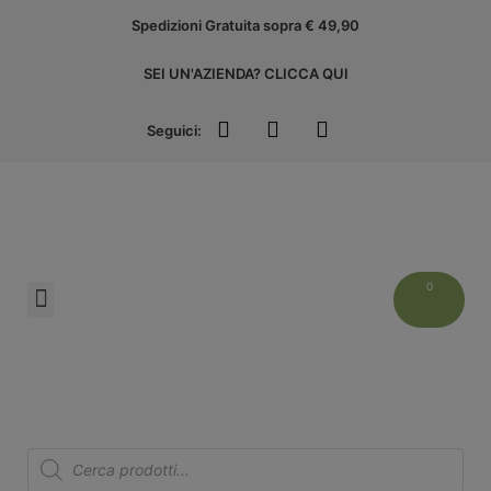
Spedizioni Gratuita sopra € 49,90
SEI UN'AZIENDA? CLICCA QUI
Seguici:
Liguria Experience
ACCEDI ALL’AREA AZIENDE