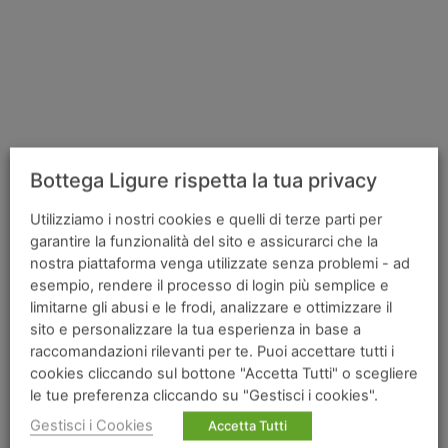
Bottega Ligure rispetta la tua privacy
Utilizziamo i nostri cookies e quelli di terze parti per
garantire la funzionalità del sito e assicurarci che la
nostra piattaforma venga utilizzate senza problemi - ad
esempio, rendere il processo di login più semplice e
limitarne gli abusi e le frodi, analizzare e ottimizzare il
sito e personalizzare la tua esperienza in base a
raccomandazioni rilevanti per te. Puoi accettare tutti i
A questo punto, prendete un piatto largo e dai
cookies cliccando sul bottone "Accetta Tutti" o scegliere
bordi alti, inumiditelo appena con un filo di
le tue preferenza cliccando su "Gestisci i cookies".
acqua, versatevi il composto in modo da formare
Gestisci i Cookies
Accetta Tutti
uno strato di circa 2,5 cm di spessore e