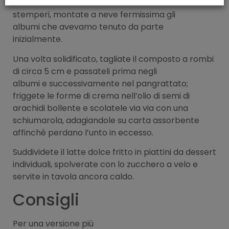
lasciate raffreddare. Nell’attesa che
stemperi, montate a neve fermissima gli
albumi che avevamo tenuto da parte
inizialmente.
Una volta solidificato, tagliate il composto a rombi
di circa 5 cm e passateli prima negli
albumi e successivamente nel pangrattato;
friggete le forme di crema nell’olio di semi di
arachidi bollente e scolatele via via con una
schiumarola, adagiandole su carta assorbente
affinché perdano l’unto in eccesso.
Suddividete il latte dolce fritto in piattini da dessert
individuali, spolverate con lo zucchero a velo e
servite in tavola ancora caldo.
Consigli
Per una versione più