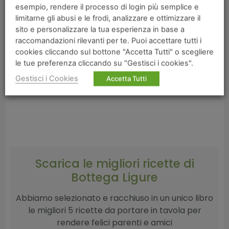
mediterraneo, in termini di scelta dei prodotti di
esempio, rendere il processo di login più semplice e
stagione e della produzione locale, determinino un
limitarne gli abusi e le frodi, analizzare e ottimizzare il
beneficio per la salute.
sito e personalizzare la tua esperienza in base a
raccomandazioni rilevanti per te. Puoi accettare tutti i
cookies cliccando sul bottone "Accetta Tutti" o scegliere
le tue preferenza cliccando su "Gestisci i cookies".
Gestisci i Cookies
Accetta Tutti
Scarica le migliori ricette di
Bottega Ligure​
Abbiamo selezionato e racchiuso in un unico libro
le migliori 5 ricette da portare in tavola per
rendere felici parenti e amici