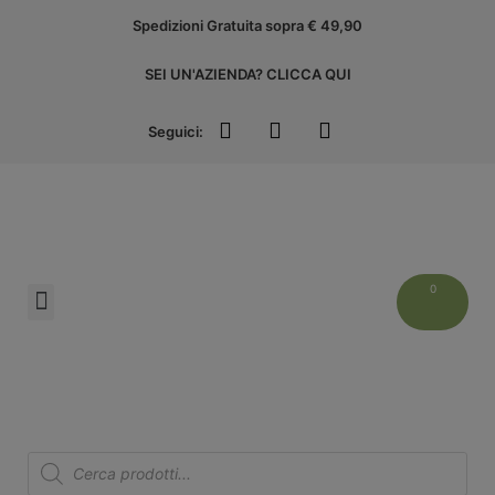
Spedizioni Gratuita sopra € 49,90
SEI UN'AZIENDA? CLICCA QUI
Seguici:
Liguria Experience
ACCEDI ALL’AREA AZIENDE