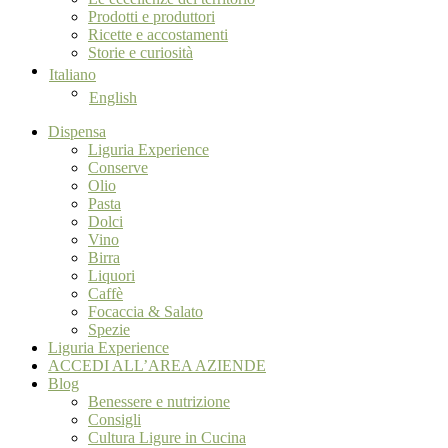
Prodotti e produttori
Ricette e accostamenti
Storie e curiosità
Italiano
English
Dispensa
Liguria Experience
Conserve
Olio
Pasta
Dolci
Vino
Birra
Liquori
Caffè
Focaccia & Salato
Spezie
Liguria Experience
ACCEDI ALL’AREA AZIENDE
Blog
Benessere e nutrizione
Consigli
Cultura Ligure in Cucina