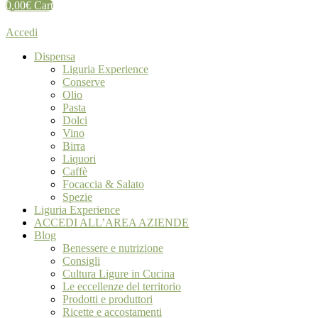
0,00
€
Cart
Accedi
Dispensa
Liguria Experience
Conserve
Olio
Pasta
Dolci
Vino
Birra
Liquori
Caffè
Focaccia & Salato
Spezie
Liguria Experience
ACCEDI ALL’AREA AZIENDE
Blog
Benessere e nutrizione
Consigli
Cultura Ligure in Cucina
Le eccellenze del territorio
Prodotti e produttori
Ricette e accostamenti