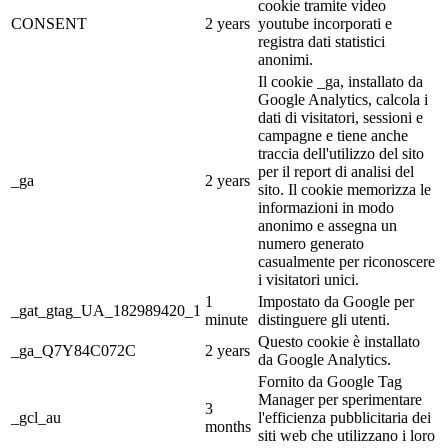
cookie tramite video
CONSENT
2 years
youtube incorporati e
registra dati statistici
anonimi.
Il cookie _ga, installato da
Google Analytics, calcola i
dati di visitatori, sessioni e
campagne e tiene anche
traccia dell'utilizzo del sito
per il report di analisi del
_ga
2 years
sito. Il cookie memorizza le
informazioni in modo
anonimo e assegna un
numero generato
casualmente per riconoscere
i visitatori unici.
1
Impostato da Google per
_gat_gtag_UA_182989420_1
minute
distinguere gli utenti.
Questo cookie è installato
_ga_Q7Y84C072C
2 years
da Google Analytics.
Fornito da Google Tag
Manager per sperimentare
3
_gcl_au
l'efficienza pubblicitaria dei
months
siti web che utilizzano i loro