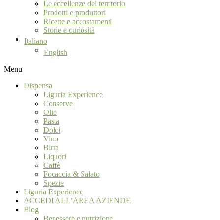
Le eccellenze del territorio
Prodotti e produttori
Ricette e accostamenti
Storie e curiosità
Italiano
English
Menu
Dispensa
Liguria Experience
Conserve
Olio
Pasta
Dolci
Vino
Birra
Liquori
Caffè
Focaccia & Salato
Spezie
Liguria Experience
ACCEDI ALL’AREA AZIENDE
Blog
Benessere e nutrizione