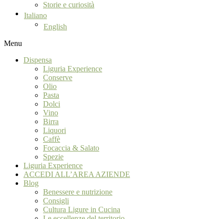
Storie e curiosità
Italiano
English
Menu
Dispensa
Liguria Experience
Conserve
Olio
Pasta
Dolci
Vino
Birra
Liquori
Caffè
Focaccia & Salato
Spezie
Liguria Experience
ACCEDI ALL’AREA AZIENDE
Blog
Benessere e nutrizione
Consigli
Cultura Ligure in Cucina
Le eccellenze del territorio