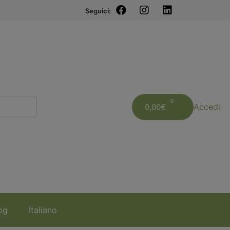
Seguici:
Accedi
0,00
€
og
Italiano