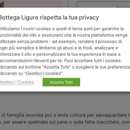
Bottega Ligure rispetta la tua privacy
Accetto i
termini
e la
Utilizziamo i nostri cookies e quelli di terze parti per garantire la
funzionalità del sito e assicurarci che la nostra piattaforma venga
utilizzate senza problemi - ad esempio, rendere il processo di
login più semplice e limitarne gli abusi e le frodi, analizzare e
ottimizzare il sito e personalizzare la tua esperienza in base a
raccomandazioni rilevanti per te. Puoi accettare tutti i cookies
cliccando sul bottone "Accetta Tutti" o scegliere le tue preferenza
cliccando su "Gestisci i cookies".
ve
Brand
Ingredienti
Gestisci i Cookies
Accetta Tutti
o di famiglia lavorata poi a lenta cottura per salvaguardare 
a, per essere spalmate sul pane o sulle fette biscottate, co