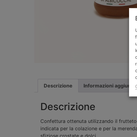
Descrizione
Informazioni aggiunti
Descrizione
Confettura ottenuta utilizzando il fruttet
indicata per la colazione e per la merend
sfiziose crostate e dolci.