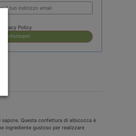
Privacy Policy
il sapore. Questa confettura di albicocca è
me ingrediente gustoso per realizzare