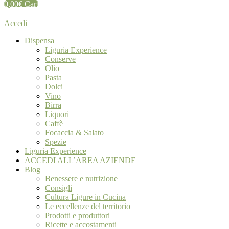
0,00
€
Cart
Accedi
Dispensa
Liguria Experience
Conserve
Olio
Pasta
Dolci
Vino
Birra
Liquori
Caffè
Focaccia & Salato
Spezie
Liguria Experience
ACCEDI ALL’AREA AZIENDE
Blog
Benessere e nutrizione
Consigli
Cultura Ligure in Cucina
Le eccellenze del territorio
Prodotti e produttori
Ricette e accostamenti