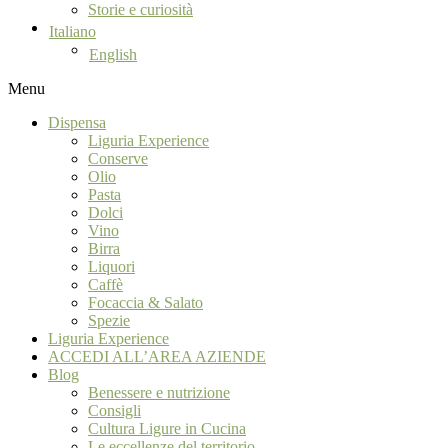
Storie e curiosità
Italiano
English
Menu
Dispensa
Liguria Experience
Conserve
Olio
Pasta
Dolci
Vino
Birra
Liquori
Caffè
Focaccia & Salato
Spezie
Liguria Experience
ACCEDI ALL’AREA AZIENDE
Blog
Benessere e nutrizione
Consigli
Cultura Ligure in Cucina
Le eccellenze del territorio