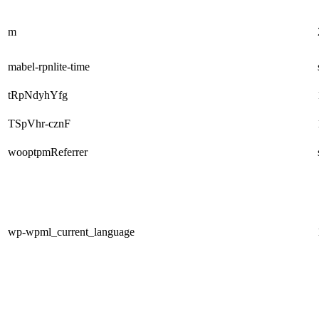
m
mabel-rpnlite-time
tRpNdyhYfg
TSpVhr-cznF
wooptpmReferrer
wp-wpml_current_language