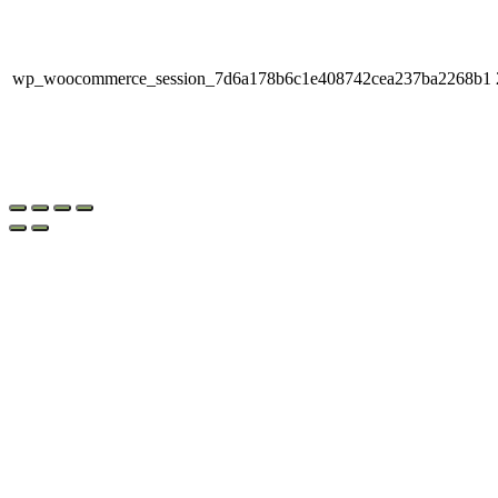
wp_woocommerce_session_7d6a178b6c1e408742cea237ba2268b1