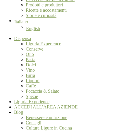
Prodotti e produttori
Ricette e accostamenti
Storie e curiosità
Italiano
English
Dispensa
Liguria Experience
Conserve
Olio
Pasta
Dolci
Vino
Birra
Liquori
Caffè
Focaccia & Salato
Spezie
Liguria Experience
ACCEDI ALL’AREA AZIENDE
Blog
Benessere e nutrizione
Consigli
Cultura Ligure in Cucina