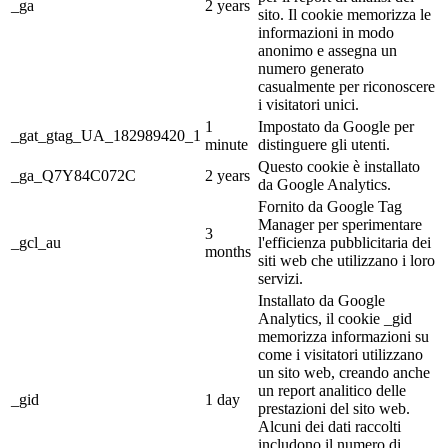
_ga
2 years
sito. Il cookie memorizza le
informazioni in modo
anonimo e assegna un
numero generato
casualmente per riconoscere
i visitatori unici.
1
Impostato da Google per
_gat_gtag_UA_182989420_1
minute
distinguere gli utenti.
Questo cookie è installato
_ga_Q7Y84C072C
2 years
da Google Analytics.
Fornito da Google Tag
Manager per sperimentare
3
_gcl_au
l'efficienza pubblicitaria dei
months
siti web che utilizzano i loro
servizi.
Installato da Google
Analytics, il cookie _gid
memorizza informazioni su
come i visitatori utilizzano
un sito web, creando anche
un report analitico delle
_gid
1 day
prestazioni del sito web.
Alcuni dei dati raccolti
includono il numero di