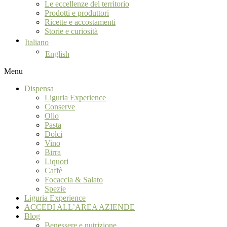
Le eccellenze del territorio
Prodotti e produttori
Ricette e accostamenti
Storie e curiosità
Italiano
English
Menu
Dispensa
Liguria Experience
Conserve
Olio
Pasta
Dolci
Vino
Birra
Liquori
Caffè
Focaccia & Salato
Spezie
Liguria Experience
ACCEDI ALL’AREA AZIENDE
Blog
Benessere e nutrizione