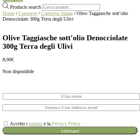
Products search
Home
/
Conserve
/
Conserve Salate
/ Olive Taggiasche sott’olio
Denocciolate 300g Terra degli Ulivi
Olive Taggiasche sott'olio Denocciolate
300g Terra degli Ulivi
8,90
€
Non disponibile
Inviami un'email quando il prodotto tornerà disponibile
Accetto i
termini
e la
Privacy Policy