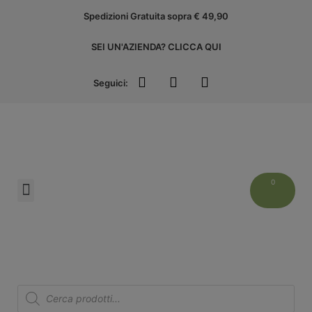
Spedizioni Gratuita sopra € 49,90
SEI UN'AZIENDA? CLICCA QUI
Seguici:
Liguria Experience
Xmass Edition
Are you a retailer?