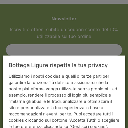
Newsletter
Iscriviti e ottieni subito un coupon sconto del 10%
utilizzabile sul tuo ordine
Iscrivendoti accetti di ricevere comunicazioni di marketing come descritto
Bottega Ligure rispetta la tua privacy
nella nostra Privacy Policy
Utilizziamo i nostri cookies e quelli di terze parti per
garantire la funzionalità del sito e assicurarci che la
nostra piattaforma venga utilizzate senza problemi - ad
esempio, rendere il processo di login più semplice e
limitarne gli abusi e le frodi, analizzare e ottimizzare il
Spedizioni in tutto il mondo
sito e personalizzare la tua esperienza in base a
Pagamenti sicuro al 100%
raccomandazioni rilevanti per te. Puoi accettare tutti i
cookies cliccando sul bottone "Accetta Tutti" o scegliere
Qualità dei prodotti garantita
le tue preferenza cliccando su "Gestisci i cookies".