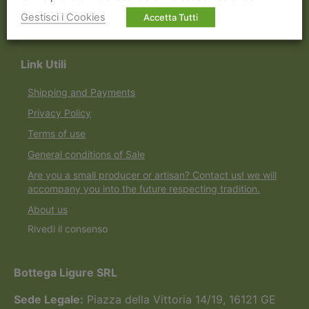
Gestisci i Cookies
Accetta Tutti
Servizio clienti dedicato
Link Utili
Shipping and Payments
Privacy Policy
Terms of use
General conditions of Sale
Are you a small producer or artisan? Contact us! we will
accompany you into the future respecting tradition.
About us
Rivedi il consenso
Bottega Ligure SRL
Sede Legale:
Piazza della Vittoria 14/19, 16121 GE