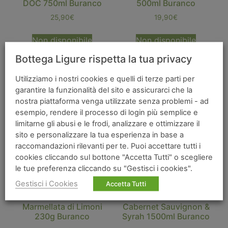
DOC 750ml Buranco
500ml Buranco
25,90
€
19,90
€
Non disponibile
Non disponibile
Bottega Ligure rispetta la tua privacy
Utilizziamo i nostri cookies e quelli di terze parti per
garantire la funzionalità del sito e assicurarci che la
nostra piattaforma venga utilizzate senza problemi - ad
esempio, rendere il processo di login più semplice e
limitarne gli abusi e le frodi, analizzare e ottimizzare il
sito e personalizzare la tua esperienza in base a
raccomandazioni rilevanti per te. Puoi accettare tutti i
cookies cliccando sul bottone "Accetta Tutti" o scegliere
le tue preferenza cliccando su "Gestisci i cookies".
Gestisci i Cookies
Accetta Tutti
Marmellata di Limoni
Cabernet Sauvignon &
230g Buranco
Syrah 1500ml Buranco