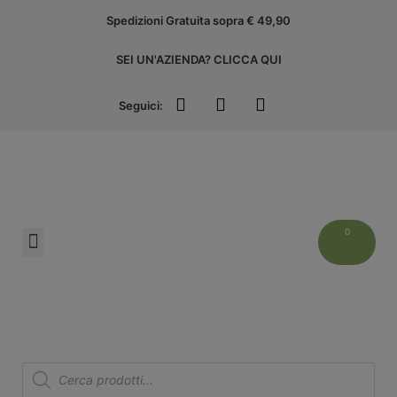
Spedizioni Gratuita sopra € 49,90
SEI UN'AZIENDA? CLICCA QUI
Seguici:
Liguria Experience
ACCEDI ALL’AREA AZIENDE