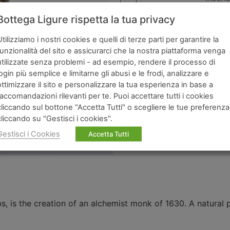
Bottega Ligure rispetta la tua privacy
Accetto i
termini
e la
Utilizziamo i nostri cookies e quelli di terze parti per garantire la
funzionalità del sito e assicurarci che la nostra piattaforma venga
utilizzate senza problemi - ad esempio, rendere il processo di
login più semplice e limitarne gli abusi e le frodi, analizzare e
ottimizzare il sito e personalizzare la tua esperienza in base a
raccomandazioni rilevanti per te. Puoi accettare tutti i cookies
cliccando sul bottone "Accetta Tutti" o scegliere le tue preferenza
cliccando su "Gestisci i cookies".
Gestisci i Cookies
Accetta Tutti
Brand
Ingredienti
erbs, is the creation of an alchemist monk of 1630. A natura