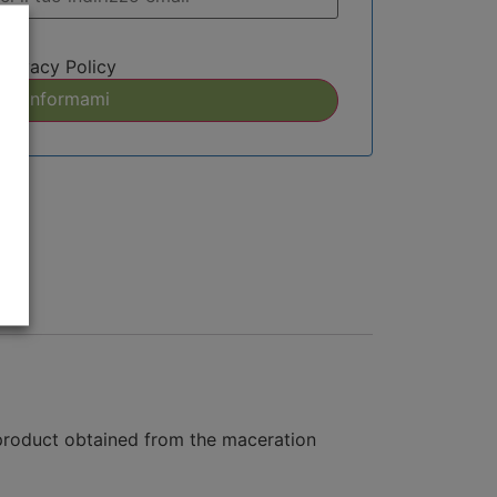
Privacy Policy
l product obtained from the maceration