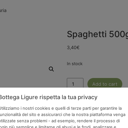
ria
Spaghetti 500g
3,40
€
In stock
Add to cart
Bottega Ligure rispetta la tua privacy
Utilizziamo i nostri cookies e quelli di terze parti per garantire la
Brand
Ingredienti
funzionalità del sito e assicurarci che la nostra piattaforma venga
utilizzate senza problemi - ad esempio, rendere il processo di
login più semplice e limitarne gli abusi e le frodi, analizzare e