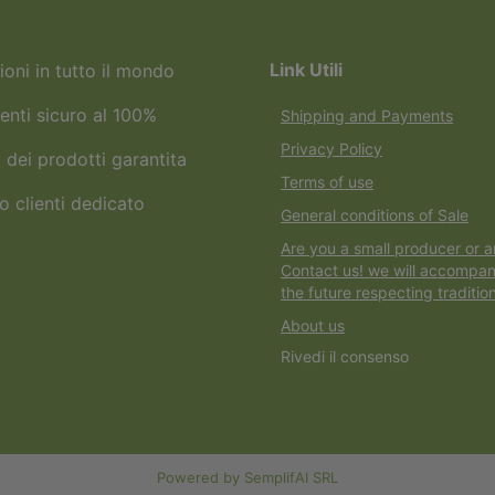
Link Utili
ioni in tutto il mondo
nti sicuro al 100%
Shipping and Payments
Privacy Policy
 dei prodotti garantita
Terms of use
o clienti dedicato
General conditions of Sale
Are you a small producer or a
Contact us! we will accompan
the future respecting tradition
About us
Rivedi il consenso
Powered by SemplifAI SRL