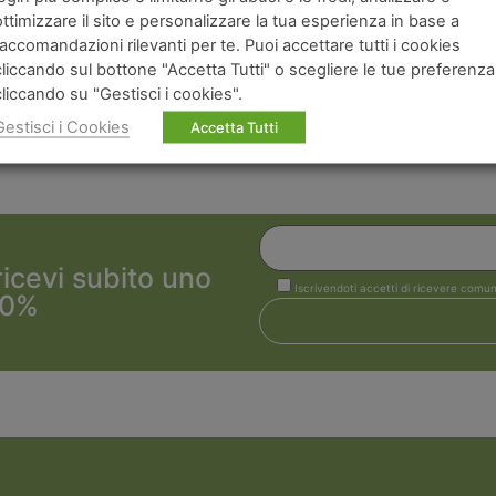
ottimizzare il sito e personalizzare la tua esperienza in base a
raccomandazioni rilevanti per te. Puoi accettare tutti i cookies
ld, spaghetti can be seasoned in infinite different
ways
. Gre
cliccando sul bottone "Accetta Tutti" o scegliere le tue preferenza
pt to your taste. Spaghetti recipes are countless.
cliccando su "Gestisci i cookies".
rganic, natural and local ingredients, without the addition
Gestisci i Cookies
Accetta Tutti
 ricevi subito uno
Iscrivendoti accetti di ricevere comun
10%