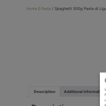
Home
/
Pasta
/ Spaghetti 500g Pasta di Ligu
Description
Additional information