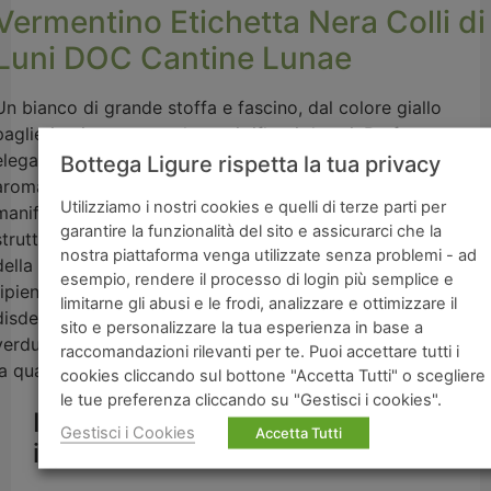
Vermentino Etichetta Nera Colli di
Luni DOC Cantine Lunae
Un bianco di grande stoffa e fascino, dal colore giallo
paglierino intenso con leggeri riflessi dorati. Profumo
elegante con evidenti sentori di fiori di campo, erbe
Bottega Ligure rispetta la tua privacy
aromatiche, spezie, frutta matura, miele. In bocca si
Utilizziamo i nostri cookies e quelli di terze parti per
manifesta giustamente sapido, armonico, persistente. La
garantire la funzionalità del sito e assicurarci che la
struttura del vino lo rende particolarmente adatto ai piatti
nostra piattaforma venga utilizzate senza problemi - ad
della cucina tradizionale ligure come i testaroli ai funghi,
esempio, rendere il processo di login più semplice e
ripieni alla ligure, le tortine di acciughe e i totani ripieni. No
limitarne gli abusi e le frodi, analizzare e ottimizzare il
disdegna tuttavia, gli abbinamenti con carni bianche e
sito e personalizzare la tua esperienza in base a
verdure. Si consiglia il servizio in un calice aperto che esalti
raccomandazioni rilevanti per te. Puoi accettare tutti i
la qualità dei profumi a 13/14° C.
cookies cliccando sul bottone "Accetta Tutti" o scegliere
le tue preferenza cliccando su "Gestisci i cookies".
I vini liguri che si sono aggiudicati
Gestisci i Cookies
Accetta Tutti
il premio “I Tre bicchieri 2021”