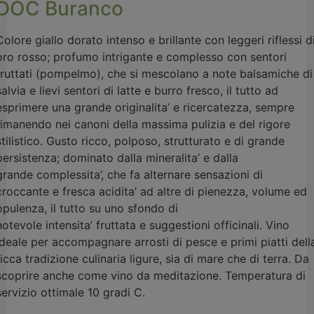
DOC Buranco
Colore giallo dorato intenso e brillante con leggeri riflessi d
oro rosso; profumo intrigante e complesso con sentori
fruttati (pompelmo), che si mescolano a note balsamiche di
salvia e lievi sentori di latte e burro fresco, il tutto ad
esprimere una grande originalita’ e ricercatezza, sempre
rimanendo nei canoni della massima pulizia e del rigore
stilistico. Gusto ricco, polposo, strutturato e di grande
persistenza; dominato dalla mineralita’ e dalla
grande complessita’, che fa alternare sensazioni di
croccante e fresca acidita’ ad altre di pienezza, volume ed
opulenza, il tutto su uno sfondo di
notevole intensita’ fruttata e suggestioni officinali. Vino
ideale per accompagnare arrosti di pesce e primi piatti dell
ricca tradizione culinaria ligure, sia di mare che di terra. Da
scoprire anche come vino da meditazione. Temperatura di
servizio ottimale 10 gradi C.