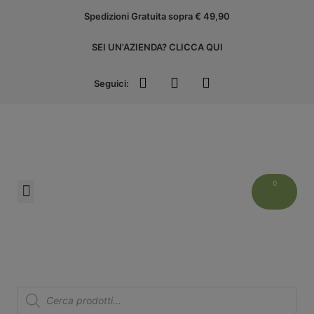
Spedizioni Gratuita sopra € 49,90
SEI UN'AZIENDA? CLICCA QUI
Seguici:
Liguria Experience
ACCEDI ALL’AREA AZIENDE