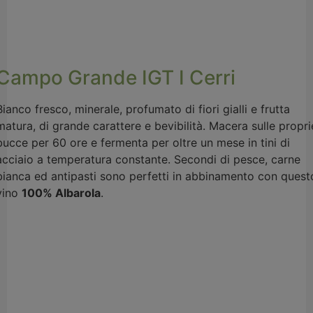
Campo Grande IGT I Cerri
Bianco fresco, minerale, profumato di fiori gialli e frutta
matura, di grande carattere e bevibilità. Macera sulle propri
bucce per 60 ore e fermenta per oltre un mese in tini di
acciaio a temperatura constante. Secondi di pesce, carne
bianca ed antipasti sono perfetti in abbinamento con quest
vino
100% Albarola
.