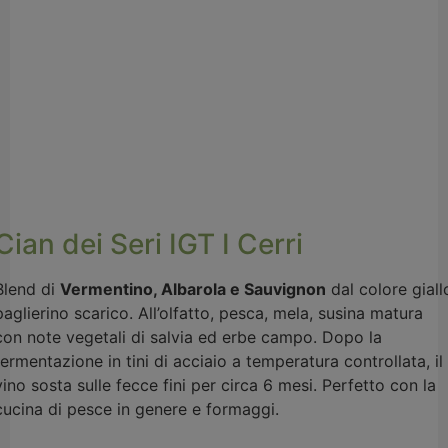
Cian dei Seri IGT I Cerri
Blend di
Vermentino, Albarola e Sauvignon
dal colore giall
paglierino scarico. All’olfatto, pesca, mela, susina matura
con note vegetali di salvia ed erbe campo. Dopo la
fermentazione in tini di acciaio a temperatura controllata, il
vino sosta sulle fecce fini per circa 6 mesi. Perfetto con la
cucina di pesce in genere e formaggi.